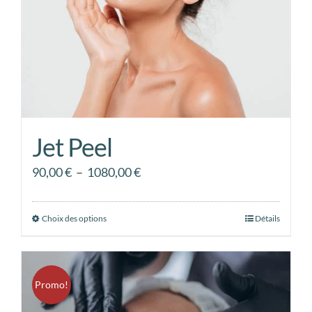
sur
la
page
du
produit
Jet Peel
Plage
90,00
€
–
1080,00
€
de
prix :
Choix des options
Ce
Détails
90,00 €
produit
à
a
1080,00 €
plusieurs
Promo!
variations.
Les