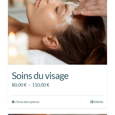
peuvent
être
choisies
sur
la
page
du
produit
Soins du visage
Plage
80,00
€
–
110,00
€
de
prix :
Choix des options
Ce
Détails
80,00 €
produit
à