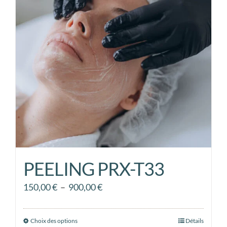
options
peuvent
être
choisies
sur
la
page
du
produit
PEELING PRX-T33
Plage
150,00
€
–
900,00
€
de
prix :
Choix des options
Ce
Détails
150,00 €