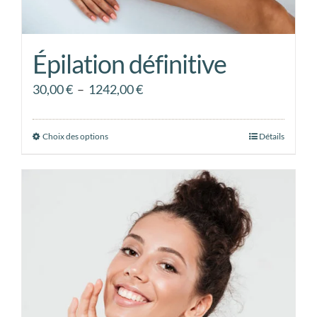
Épilation définitive
Plage
30,00
€
–
1242,00
€
de
prix :
Choix des options
Ce
Détails
30,00 €
produit
à
a
1242,00 €
plusieurs
variations.
Les
options
peuvent
être
choisies