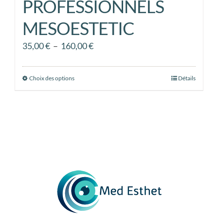
PROFESSIONNELS
MESOESTETIC
Plage
35,00
€
–
160,00
€
de
prix :
Choix des options
Ce
Détails
35,00 €
produit
à
a
160,00 €
plusieurs
variations.
Les
options
peuvent
être
choisies
sur