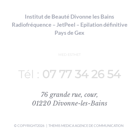
la
page
Institut de Beauté Divonne les Bains
du
Radiofréquence – JetPeel – Epilation définitive
produit
Pays de Gex
MED ESTHET
Tél :
07 77 34 26 54
76 grande rue, cour,
01220 Divonne-les-Bains
© COPYRIGHT
2026 | THEMIS MEDICA
AGENCE DE COMMUNICATION