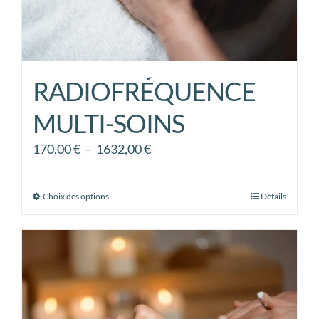
du
produit
RADIOFRÉQUENCE
MULTI-SOINS
Plage
170,00
€
–
1632,00
€
de
prix :
Choix des options
Ce
Détails
170,00 €
produit
à
a
1632,00 €
plusieurs
variations.
Les
options