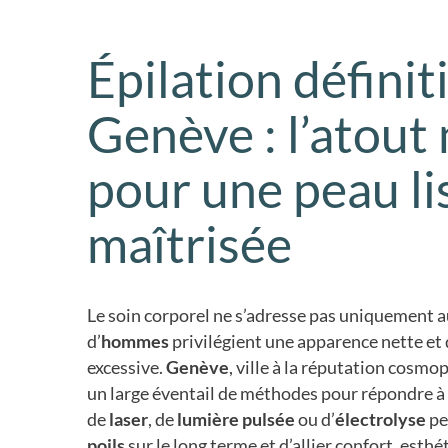
Épilation définit
Genève : l’atout
pour une peau li
maîtrisée
Le soin corporel ne s’adresse pas uniquement 
d’
hommes
privilégient une apparence nette et 
excessive.
Genève
, ville à la réputation cosmo
un large éventail de méthodes pour répondre à 
de
laser
, de
lumière pulsée
ou d’
électrolyse
pe
poils
sur le long terme et d’allier confort, esthét