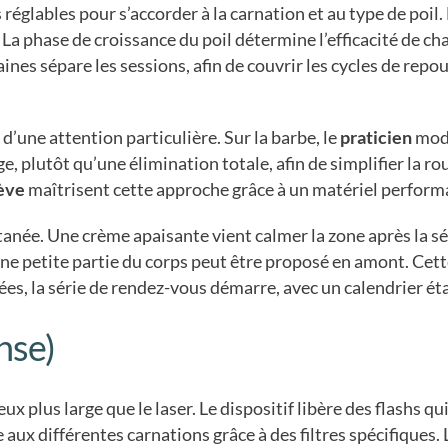
glables pour s’accorder à la carnation et au type de poil. L
La phase de croissance du poil détermine l’efficacité de cha
nes sépare les sessions, afin de couvrir les cycles de repou
t d’une attention particulière. Sur la barbe, le
praticien
modu
, plutôt qu’une élimination totale, afin de simplifier la rou
nève
maîtrisent cette approche grâce à un matériel performa
née. Une crème apaisante vient calmer la zone après la sé
r une petite partie du corps peut être proposé en amont. Cet
ées, la série de rendez-vous démarre, avec un calendrier ét
nse)
x plus large que le laser. Le dispositif libère des flashs q
 aux différentes carnations grâce à des filtres spécifiques.