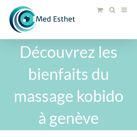
Passer
au
contenu
Découvrez les
bienfaits du
massage kobido
à genève