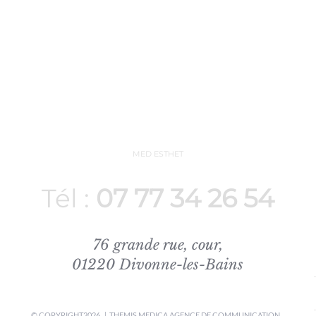
MED ESTHET
Tél :
07 77 34 26 54
76 grande rue, cour,
01220 Divonne-les-Bains
© COPYRIGHT
2026 | THEMIS MEDICA
AGENCE DE COMMUNICATION