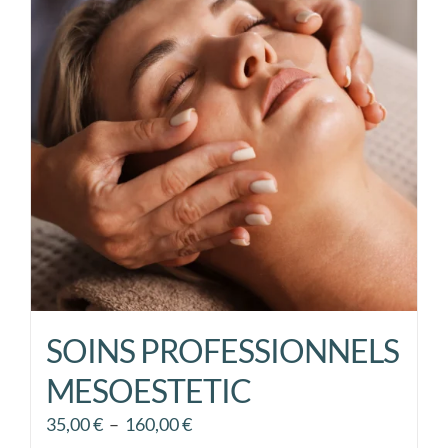
Les
options
peuvent
être
choisies
sur
la
page
du
produit
SOINS PROFESSIONNELS
MESOESTETIC
Plage
35,00
€
–
160,00
€