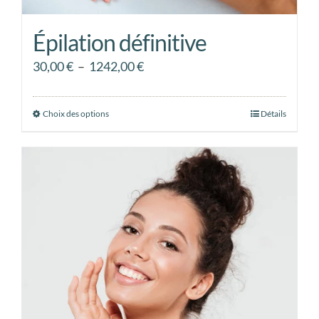
Épilation définitive
Plage
30,00
€
–
1242,00
€
de
prix :
Choix des options
Ce
Détails
30,00 €
produit
à
a
1242,00 €
plusieurs
variations.
Les
options
peuvent
être
choisies
sur