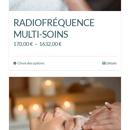
RADIOFRÉQUENCE
MULTI-SOINS
Plage
170,00
€
–
1632,00
€
de
prix :
Choix des options
Ce
Détails
170,00 €
produit
à
a
1632,00 €
plusieurs
variations.
Les
options
peuvent
être