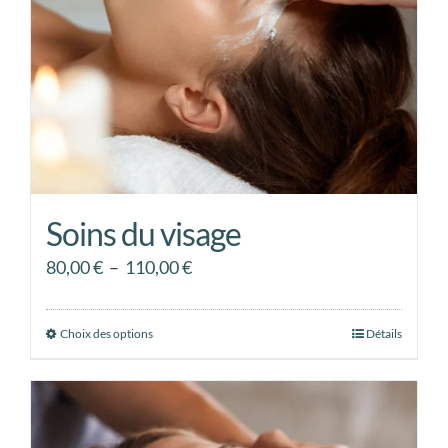
choisies
sur
la
page
du
produit
Soins du visage
Plage
80,00
€
–
110,00
€
de
prix :
Choix des options
Ce
Détails
80,00 €
produit
à
a
110,00 €
plusieurs
variations.