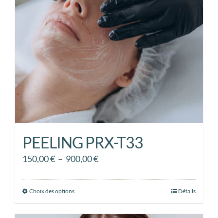
peuvent
être
choisies
sur
la
page
du
produit
PEELING PRX-T33
Plage
150,00
€
–
900,00
€
de
prix :
Choix des options
Ce
Détails
150,00 €
produit
à
a