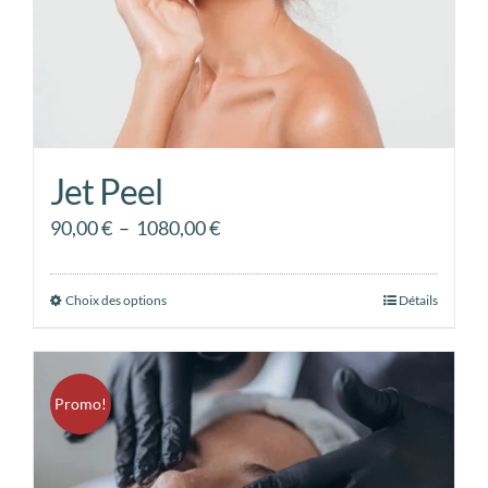
la
page
du
produit
Jet Peel
Plage
90,00
€
–
1080,00
€
de
prix :
Choix des options
Ce
Détails
90,00 €
produit
à
a
1080,00 €
plusieurs
Promo!
variations.
Les
options