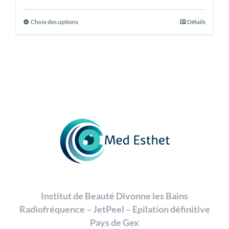
de
prix :
Choix des options
Ce
Détails
35,00 €
produit
à
a
160,00 €
plusieurs
variations.
Les
options
peuvent
être
choisies
sur
la
page
Institut de Beauté Divonne les Bains
du
Radiofréquence – JetPeel – Epilation définitive
produit
Pays de Gex