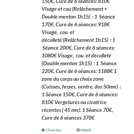
150€, Cure de 6 séances: 810€
Visage et cou
(Relâchement +
Double menton 1h15)
: 1 Séance
170€, Cure de 6 séances: 918€
Visage, cou et
décolleté
(Relâchement 1h15
)
: 1
Séance 200€, Cure de 6 séances:
1080€ Visage, cou et décolleté
(Double menton 1h15
)
: 1 Séance
220€, Cure de 6 séances: 1188€
1
zone du corps au choix
zone
(
Cuisses, fesses, ventre, dos 50mn) :
1 Séance 150€, Cure de 6 séances:
810€
Vergetures ou cicatrice
récentes ( 45 mn): 1 Séance 70€,
Cure de 6 séances 378€
Choix des
Ce
Détails