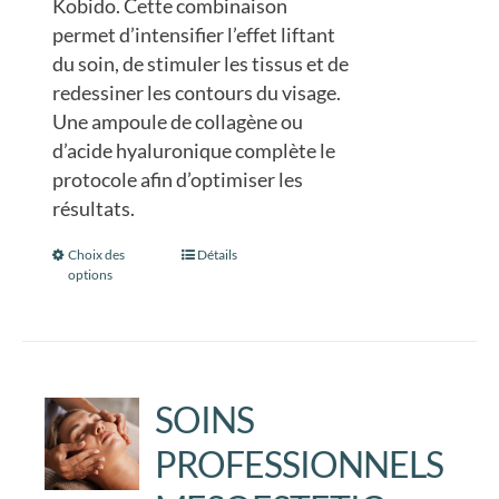
Kobido. Cette combinaison
permet d’intensifier l’effet liftant
du soin, de stimuler les tissus et de
redessiner les contours du visage.
Une ampoule de collagène ou
d’acide hyaluronique complète le
protocole afin d’optimiser les
résultats.
Choix des
Ce
Détails
options
produit
a
plusieurs
variations.
Les
SOINS
options
PROFESSIONNELS
peuvent
être