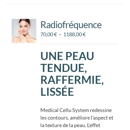
plusieurs
variations.
Les
Radiofréquence
options
Plage
70,00
€
–
1188,00
€
peuvent
de
être
prix :
choisies
UNE PEAU
70,00 €
sur
à
TENDUE,
la
1188,00 €
page
RAFFERMIE,
du
LISSÉE
produit
Medical Cellu System redessine
les contours, améliore l’aspect et
la texture de la peau. L’effet