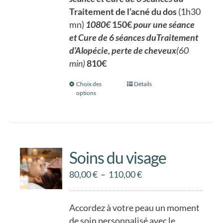
Traitement de l’acné du dos
(1h30
mn)
1080€
150€
pour une séance
et Cure de 6 séances duTraitement
d’Alopécie, perte de cheveux
(60
min)
810€
Choix des
Ce
Détails
options
produit
a
plusieurs
variations.
Les
Soins du visage
options
Plage
80,00
€
–
110,00
€
peuvent
de
être
prix :
choisies
Accordez à votre peau un moment
80,00 €
sur
de soin personnalisé avec le