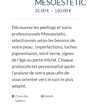
MESOESTETIC
choisies
Plage
35,00
€
–
160,00
€
sur
de
la
prix :
page
Découvrez les peelings et soins
35,00 €
du
professionnels Mesoestetic,
à
produit
sélectionnés selon les besoins de
160,00 €
votre peau : imperfections, taches
pigmentaires, teint terne, signes
de l’âge ou perte d’éclat. Chaque
protocole est personnalisé après
l’analyse de votre peau afin de
vous orienter vers le soin le plus
adapté.
Choix des
Ce
Détails
options
produit
a