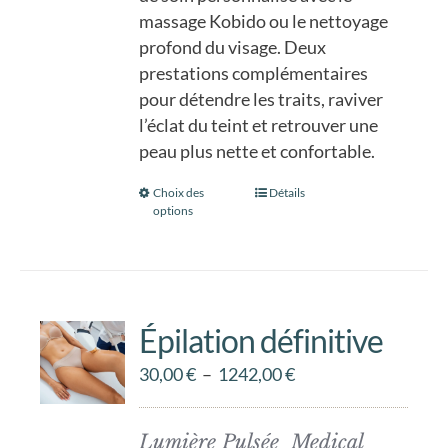
à
la
massage Kobido ou le nettoyage
110,00 €
page
profond du visage. Deux
du
prestations complémentaires
produit
pour détendre les traits, raviver
l’éclat du teint et retrouver une
peau plus nette et confortable.
Choix des
Ce
Détails
options
produit
a
plusieurs
variations.
Les
Épilation définitive
options
Plage
30,00
€
–
1242,00
€
peuvent
de
être
prix :
choisies
Lumière Pulsée Medical