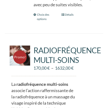
du
avec peu de suites visibles.
produit
Choix des
Ce
Détails
options
produit
a
plusieurs
variations.
Les
RADIOFRÉQUENCE
options
Promo!
MULTI-SOINS
peuvent
être
Plage
170,00
€
–
1632,00
€
choisies
de
sur
prix :
La
radiofréquence multi-soins
la
170,00 €
associe l’action raffermissante de
page
à
la radiofréquence à un massage du
du
1632,00 €
visage inspiré de la technique
produit