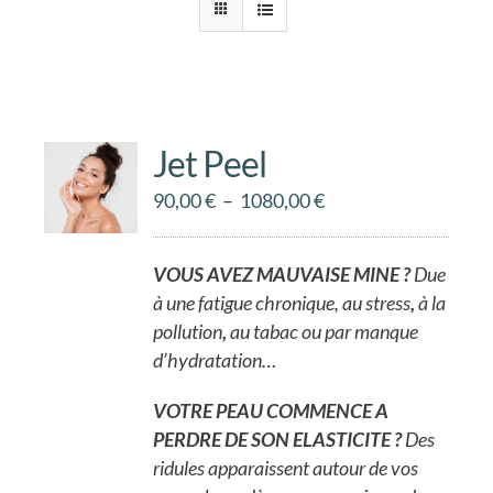
Jet Peel
Plage
90,00
€
–
1080,00
€
de
prix :
VOUS AVEZ MAUVAISE MINE ?
Due
90,00 €
à une fatigue chronique, au stress
,
à la
à
pollution
,
au tabac ou par manque
1080,00 €
d’hydratation…
VOTRE PEAU COMMENCE A
PERDRE DE SON ELASTICITE ?
Des
ridules apparaissent autour de vos