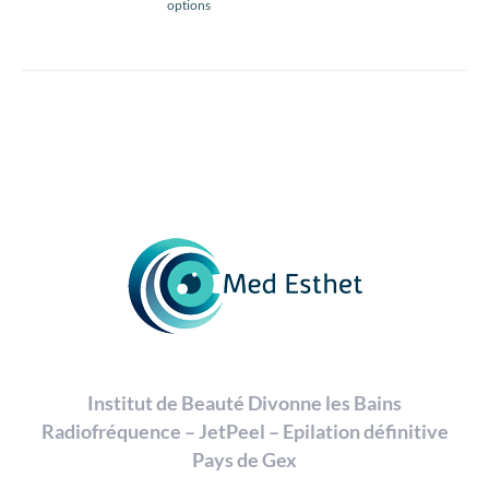
options
produit
a
plusieurs
variations.
Les
options
peuvent
être
choisies
sur
la
page
du
produit
Institut de Beauté Divonne les Bains
Radiofréquence – JetPeel – Epilation définitive
Pays de Gex