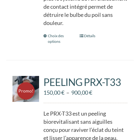
de contact intégré permet de
détruire le bulbe du poil sans
douleur.
Choix des
Ce
Détails
options
produit
a
plusieurs
variations.
Les
PEELING PRX-T33
options
Promo!
Plage
150,00
€
–
900,00
€
peuvent
de
être
prix :
choisies
Le PRX-T33 est un peeling
150,00 €
sur
biorevitalisant sans aiguilles
à
la
conçu pour raviver l’éclat du teint
900,00 €
page
et lisser l’apparence de la peau,