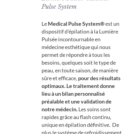
30,00 €
sur
Pulse System
à
la
1242,00 €
page
Le
Medical Pulse System®
est un
du
dispositif d’épilation à la Lumière
produit
Pulsée incontournable en
médecine esthétique qui nous
permet de répondre à tous les
besoins, quelques soit le type de
peau, en toute saison, de manière
sûre et efficace,
pour des résultats
optimaux.
Le traitement donne
lieu à un bilan personnalisé
préalable et une validation de
notre médecin.
Les soins sont
rapides grâce au flash continu,
unique en épilation définitive. De
plus le système de refroidissement