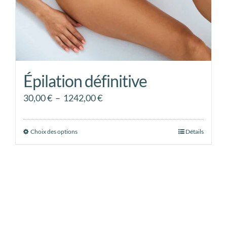
Épilation définitive
Plage
30,00
€
–
1242,00
€
de
prix :
Choix des options
Ce
Détails
30,00 €
produit
à
a
1242,00 €
plusieurs
variations.
Les
options
peuvent