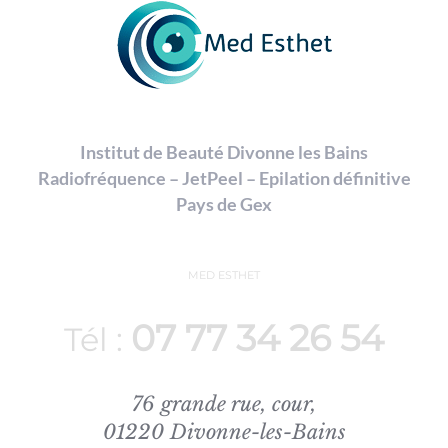
être
choisies
sur
la
page
Institut de Beauté Divonne les Bains
du
Radiofréquence – JetPeel – Epilation définitive
produit
Pays de Gex
MED ESTHET
07 77 34 26 54
Tél :
76 grande rue, cour,
01220 Divonne-les-Bains