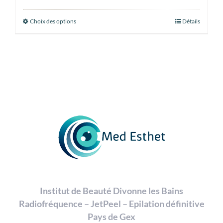
de
prix :
Choix des options
Ce
Détails
70,00 €
produit
à
a
1188,00 €
plusieurs
variations.
Les
options
peuvent
être
choisies
sur
la
page
Institut de Beauté Divonne les Bains
du
Radiofréquence – JetPeel – Epilation définitive
produit
Pays de Gex