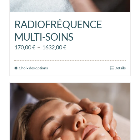
RADIOFRÉQUENCE
MULTI-SOINS
Plage
170,00
€
–
1632,00
€
de
prix :
Choix des options
Ce
Détails
170,00 €
produit
à
a
1632,00 €
plusieurs
variations.
Les
options
peuvent
être