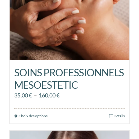
choisies
sur
la
page
du
produit
SOINS PROFESSIONNELS
MESOESTETIC
Plage
35,00
€
–
160,00
€
de
prix :
Choix des options
Ce
Détails
35,00 €
produit
à
a
160,00 €