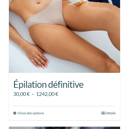
peuvent
être
choisies
sur
la
page
du
produit
Épilation définitive
Plage
30,00
€
–
1242,00
€
de
prix :
Choix des options
Ce
Détails
30,00 €
produit
à
a