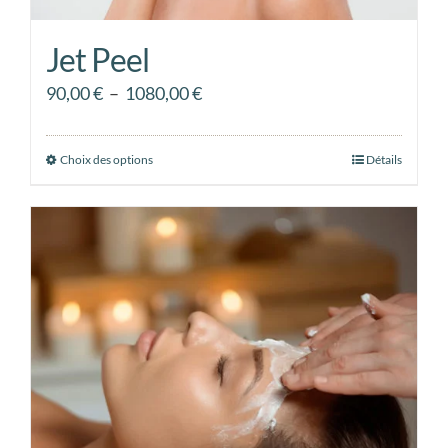
Jet Peel
Plage
90,00
€
–
1080,00
€
de
prix :
Choix des options
Ce
Détails
90,00 €
produit
à
a
1080,00 €
plusieurs
variations.
Les
options
peuvent
être
choisies
sur